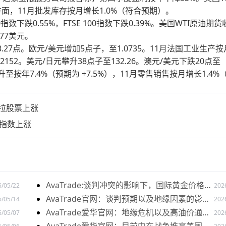
方面，11月批发库存按月增长1.0%（符合预期）。
0指数下跌0.55%，FTSE 100指数下跌0.39%。美国WTI原油期
77美元。
27点。欧元/美元增加5点子，至1.0735。11月法国工业生产按
.2152。美元/日元攀升38点子至132.26。澳元/美元下跌20点至
至按年7.4%（预期为 +7.5%），11月零售销售按月增长1.4%
拉股票上涨
元指数上涨
AvaTrade:谈判冲突的影响下，国际黄金价格下
6/05/22
202
跌
AvaTrade官网：谈判预期以及地缘因素的影响
6/05/14
202
下，黄金价格下跌
AvaTrade爱华官网：地缘危机以及高油价通胀
6/05/07
202