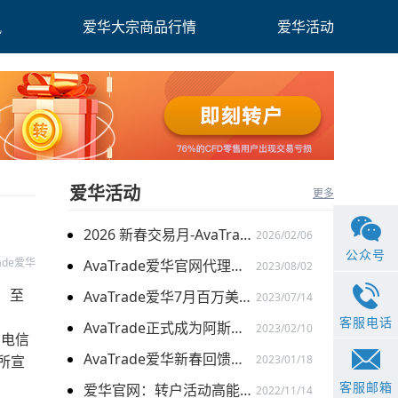
讯
爱华大宗商品行情
爱华活动
爱华活动
更多
2026 新春交易月-AvaTrade爱华与您共启财富旅程
2026/02/06
公众号
rade爱华
AvaTrade爱华官网代理激励计划再升级：百万奖金限时加赠
2023/08/02
%）至
AvaTrade爱华7月百万美金代理扶持计划 火爆开启
2023/07/14
客服电话
AvaTrade正式成为阿斯顿马丁F1车队官方合作伙伴
2023/02/10
、电信
AvaTrade爱华新春回馈季，多重礼遇迎兔年开门红
易所宣
2023/01/18
客服邮箱
爱华官网：转户活动高能开启 与新客限时搭配
2022/11/14