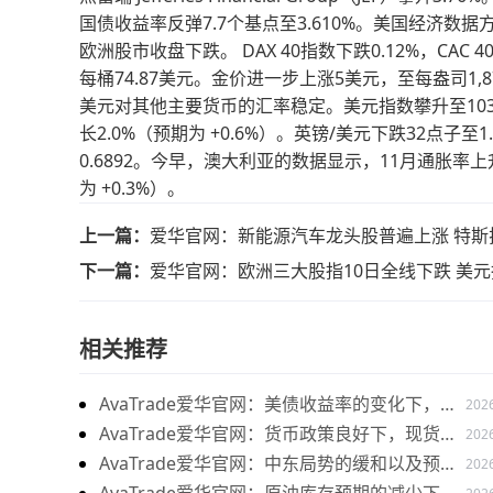
国债收益率反弹7.7个基点至3.610%。美国经济数据
欧洲股市收盘下跌。 DAX 40指数下跌0.12%，CAC 4
每桶74.87美元。金价进一步上涨5美元，至每盎司1,8
美元对其他主要货币的汇率稳定。美元指数攀升至103.
长2.0%（预期为 +0.6%）。英镑/美元下跌32点子至1
0.6892。今早，澳大利亚的数据显示，11月通胀率上升
为 +0.3%）。
上一篇：
爱华官网：新能源汽车龙头股普遍上涨 特斯
下一篇：
爱华官网：欧洲三大股指10日全线下跌 美
相关推荐
AvaTrade爱华官网：美债收益率的变化下，现
202
货黄金价格下跌
AvaTrade爱华官网：货币政策良好下，现货黄
202
金持续上涨
AvaTrade爱华官网：中东局势的缓和以及预期
202