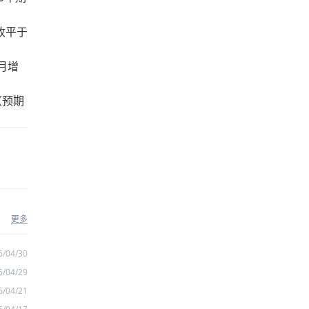
货收平于
月增
（预期
更多
6/04/30
6/04/29
6/04/21