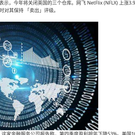
表示，今年将关闭英国的三个仓库。网飞 NetFlix (NFLX) 上涨3.
同时对其保持 「卖出」评级。
F）攀升3.76%。这家金融服务公司报告称，第四季度盈利按年下降53%。美国