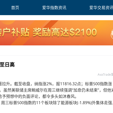
首页
爱华指数资讯
爱华交易资
涨至日高
AvaTrad
。截至收盘，纳指涨2%，报11816.32点；标普500指数涨
92.96点。虽然美联储主席鲍威尔在周三继续强调“加息仍未结束”，但他
给予预想中的负面评论，都令多头如沐春风。
三标普500指数的11个板块除了能源板块(-1.89%)外集体走