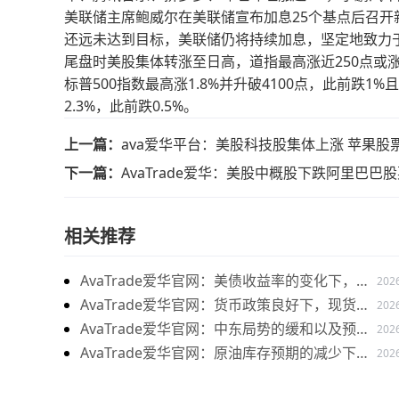
美联储主席鲍威尔在美联储宣布加息25个基点后召
还远未达到目标，美联储仍将持续加息，坚定地致力
尾盘时美股集体转涨至日高，道指最高涨近250点或涨0
标普500指数最高涨1.8%并升破4100点，此前跌1
2.3%，此前跌0.5%。
上一篇：
ava爱华平台：美股科技股集体上涨 苹果
下一篇：
AvaTrade爱华：美股中概股下跌阿里巴巴
相关推荐
AvaTrade爱华官网：美债收益率的变化下，现
202
货黄金价格下跌
AvaTrade爱华官网：货币政策良好下，现货黄
202
金持续上涨
AvaTrade爱华官网：中东局势的缓和以及预期
202
升温，黄金价格上涨
AvaTrade爱华官网：原油库存预期的减少下，
202
原油期货价格下跌