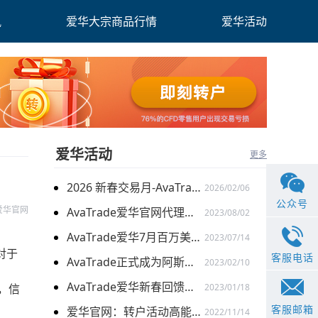
讯
爱华大宗商品行情
爱华活动
爱华活动
更多
2026 新春交易月-AvaTrade爱华与您共启财富旅程
2026/02/06
公众号
e爱华官网
AvaTrade爱华官网代理激励计划再升级：百万奖金限时加赠
2023/08/02
AvaTrade爱华7月百万美金代理扶持计划 火爆开启
2023/07/14
对于
客服电话
AvaTrade正式成为阿斯顿马丁F1车队官方合作伙伴
2023/02/10
AvaTrade爱华新春回馈季，多重礼遇迎兔年开门红
强，信
2023/01/18
客服邮箱
爱华官网：转户活动高能开启 与新客限时搭配
2022/11/14