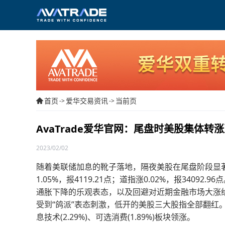
首页
爱华交易资讯
当前页
->
->
AvaTrade爱华官网：尾盘时美股集体转
2023/02/02
随着美联储加息的靴子落地，隔夜美股在尾盘阶段显著拉升
1.05%，报4119.21点；道指涨0.02%，报340
通胀下降的乐观表态，以及回避对近期金融市场大涨
受到“鸽派”表态刺激，低开的美股三大股指全部翻红。周
息技术(2.29%)、可选消费(1.89%)板块领涨。