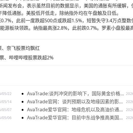
开新闻发布会，表示虽然目前的数据显示，美国的通胀有所缓解，
于降低通胀。美股低开低走，除纳指外均在午盘触及日低。
.7%，此前一度跌超500点或跌超1.5%，短暂失守3.4万点整数
%且能源板块领跌。纳指最高涨2.8%，此前跌0.7%。罗素小盘股最
股票、奈飞股票均飘红
股票、哔哩哔哩股票跌超2%
AvaTrade:谈判冲突的影响下，国际黄金价格下
6/05/22
202
跌
AvaTrade官网：谈判预期以及地缘因素的影响
6/05/14
202
下，黄金价格下跌
AvaTrade爱华官网：地缘危机以及高油价通胀
6/05/07
202
下，黄金价格震荡走势
AvaTrade爱华官网：目前中东战争推高美国通
6/05/06
202
胀，现货黄金价格上涨