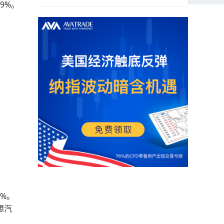
79%。
4%。
想汽