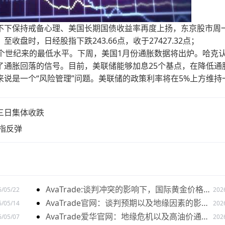
不下保持戒备心理、美国长期国债收益率再度上扬，东京股市周
盘时，日经股指下跌243.66点，收于27427.32点；
个世纪来的最低水平。下周，美国1月份通胀数据将出炉。哈克
了通胀回落的信号。目前，美联储能够加息25个基点，在降低通
说是一个“风险管理”问题。美联储的政策利率将在5%上方维持
三日集体收跌
指反弹
AvaTrade:谈判冲突的影响下，国际黄金价格下
6/05/22
202
跌
AvaTrade官网：谈判预期以及地缘因素的影响
6/05/14
202
下，黄金价格下跌
AvaTrade爱华官网：地缘危机以及高油价通胀
6/05/07
202