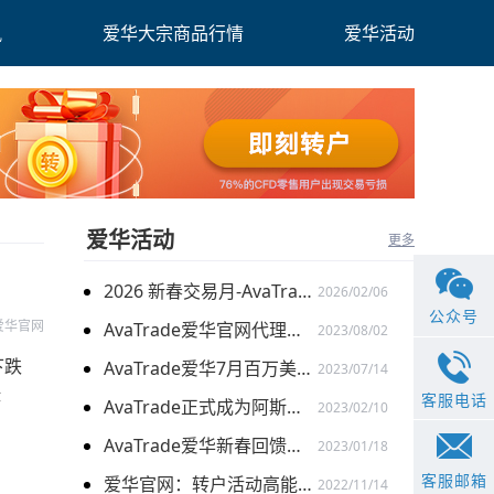
讯
爱华大宗商品行情
爱华活动
爱华活动
更多
2026 新春交易月-AvaTrade爱华与您共启财富旅程
2026/02/06
公众号
e爱华官网
AvaTrade爱华官网代理激励计划再升级：百万奖金限时加赠
2023/08/02
下跌
AvaTrade爱华7月百万美金代理扶持计划 火爆开启
2023/07/14
涨
客服电话
AvaTrade正式成为阿斯顿马丁F1车队官方合作伙伴
2023/02/10
AvaTrade爱华新春回馈季，多重礼遇迎兔年开门红
2023/01/18
客服邮箱
爱华官网：转户活动高能开启 与新客限时搭配
2022/11/14