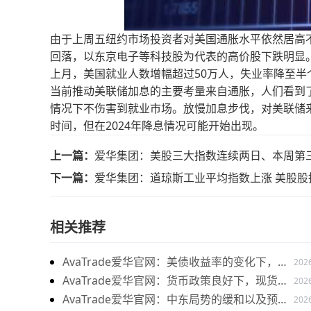
由于上周五纽约市场投资者对美国通胀水平依然居高
回落，以东京电子等科技股为代表的高价股下跌明显。至收
上月，美国就业人数增幅超过50万人，失业率降至半
当前推动美联储加息的主要考量来自通胀，人们看到
情况下不伤害到就业市场。放慢加息步伐，对美联储来
时间，但在2024年降息情况可能开始出现。
上一篇：
爱华集团：美股三大指数连续两日、本周第
下一篇：
爱华集团：道琼斯工业平均指数上涨 美股股
相关推荐
AvaTrade爱华官网：美债收益率的变化下，现
202
货黄金价格下跌
AvaTrade爱华官网：货币政策良好下，现货黄
202
金持续上涨
AvaTrade爱华官网：中东局势的缓和以及预期
202