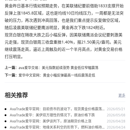
黄金昨日基本行情如预期走势，在美联储纪要前借助1833支撑开始
反弹上涨1845.8区域，这也是均线10日均线压力，一周都是无法突
破的压力，再次遇到冲高回落，也是我们重点提示反复做空区域，
随后凌晨美联储纪要鹰派明显，黄金再次下跌1824附近。
现货白银在隔夜大跌之后小幅反弹，因美联储鹰派会议纪要刺激美
元走强，现货白银周三收盘重挫1.40%，报21.50美元/盎司。美元
继续震荡走高，逼近上周触及的近一个半月高点，对黄金交易价格
打压明显。
上一篇：
ava爱华交易：美元指数延续涨势 黄金低位窄幅震荡
下一篇：
爱华中文官网：黄金小幅反弹最高一线后震荡走低
相关推荐
更多
AvaTrade爱华官网：目前债市的波动下，现货黄金价格震荡走
2026/05/21
势
AvaTrade爱华：美伊双方理性的情况下，原油价格下跌
2026/05/08
AvaTrade爱华官网：美伊谈判下，原油期货价格上涨
2026/04/28
AvaTrade爱华官网：地缘关系利空的形势下，燃料油价格持续
2026/04/24