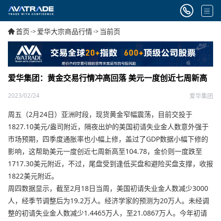
首页
爱华大宗商品行情
当前页
->
->
爱华集团：黄金交易行情冲高回落 美元一度创近七周新高
2023/02/24
爱华集团
周五（2月24日）亚洲时段，现货黄金窄幅震荡，目前交投于
1827.10美元/盎司附近，隔夜出炉的美国初请失业金人数意外强于
市场预期，四季度通胀率也小幅上修，盖过了GDP数据小幅下修的
影响，这帮助美元一度创近七周新高至104.78，金价则一度跌至
1717.30美元附近，不过，尾盘受到逢低买盘和避险买盘支撑，收报
1822美元附近。
周四数据显示，截至2月18日当周，美国初请失业金人数减少3000
人，经季节调整后为19.2万人。经济学家的预测为20万人。未经调
整的初请失业金人数减少1.4465万人，至21.0867万人。今年初请