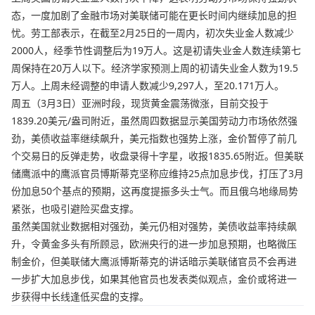
态，一度加剧了金融市场对美联储可能在更长时间内继续加息的担
忧。劳工部表示，在截至2月25日的一周内，初次失业金人数减少
2000人，经季节性调整后为19万人。这是初请失业金人数连续第七
周保持在20万人以下。经济学家预测上周的初请失业金人数为19.5
万人。上周未经调整的申请人数减少9,297人，至20.171万人。
周五（3月3日）亚洲时段，现货黄金震荡微涨，目前交投于
1839.20美元/盎司附近，虽然周四数据显示美国劳动力市场依然强
劲，美债收益率继续飙升，美元指数也强势上涨，金价暂停了前几
个交易日的反弹走势，收盘录得十字星，收报1835.65附近。但美联
储鹰派中的鹰派官员博斯蒂克坚称应维持25点加息步伐，打压了3月
份加息50个基点的预期，这再度提振多头士气。而且俄乌地缘局势
紧张，也吸引避险买盘支撑。
虽然美国就业数据相对强劲，美元仍相对强势，美债收益率持续飙
升，令黄金多头有所顾忌，欧洲央行的进一步加息预期，也略微压
制金价，但美联储大鹰派博斯蒂克的讲话暗示美联储官员不会再进
一步扩大加息步伐，如果其他官员也发表类似观点，金价或将进一
步获得中长线逢低买盘的支撑。