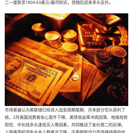
二一度跌至1804.63美元/盎司附近，但随后迎来多头反扑。
市场普遍认为美联储已经进入加息周期尾期、月末部分空头获利了
结、2月美国消费者信心意外下降、美债收益率冲高回落、地缘局势
担忧、中长线多头逢低买入等因素，共同推动了金价周二的反弹。
上周美国初请失业金人数再次下降，这表明劳动力市场保持强劲状