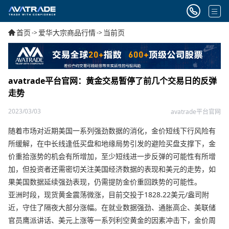
首页
爱华大宗商品行情
当前页
->
->
avatrade平台官网：黄金交易暂停了前几个交易日的反弹
走势
2023/03/03
avatrade平台官网
随着市场对近期美国一系列强劲数据的消化，金价短线下行风险有
所缓解，在中长线逢低买盘和地缘局势引发的避险买盘支撑下，金
价重拾涨势的机会有所增加，至少短线进一步反弹的可能性有所增
加，但投资者还需密切关注美国经济数据的表现和美元的走势，如
果美国数据延续强劲表现，仍需提防金价重回跌势的可能性。
亚洲时段，现货黄金震荡微涨，目前交投于1828.22美元/盎司附
近，守住了隔夜大部分涨幅。在就业数据强劲、通胀高企、美联储
官员鹰派讲话、美元上涨等一系列利空黄金的因素冲击下，金价周