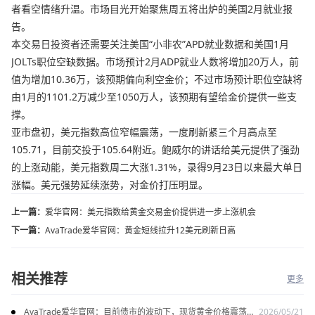
者看空情绪升温。市场目光开始聚焦周五将出炉的美国2月就业报
告。
本交易日投资者还需要关注美国“小非农”APD就业数据和美国1月
JOLTs职位空缺数据。市场预计2月ADP就业人数将增加20万人，前
值为增加10.36万，该预期偏向利空金价；不过市场预计职位空缺将
由1月的1101.2万减少至1050万人，该预期有望给金价提供一些支
撑。
亚市盘初，美元指数高位窄幅震荡，一度刷新紧三个月高点至
105.71，目前交投于105.64附近。鲍威尔的讲话给美元提供了强劲
的上涨动能，美元指数周二大涨1.31%，录得9月23日以来最大单日
涨幅。美元强势延续涨势，对金价打压明显。
上一篇：
爱华官网：美元指数给黄金交易金价提供进一步上涨机会
下一篇：
AvaTrade爱华官网：黄金短线拉升12美元刷新日高
相关推荐
更多
AvaTrade爱华官网：目前债市的波动下，现货黄金价格震荡走
2026/05/21