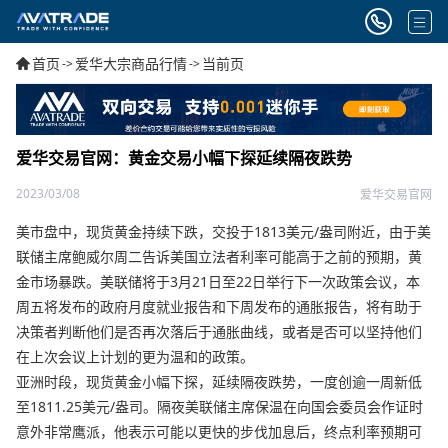
首页
爱华大宗商品行情
当前页
->
->
爱华交易官网：黄金交易小幅下探延续隔夜跌势
2023/03/08
爱华交易官网
美市盘中，现货黄金持续下跌，交投于1813美元/盎司附近，由于美
联储主席鲍威尔周二告诉美国立法者利率可能高于之前的预期，黄
金市场暴跌。美联储将于3月21日至22日举行下一次政策会议，本
周五将发布的政府月度就业报告和下周发布的通胀报告，将有助于
决策者判断他们是否再次落后于通胀曲线，或者是否可以坚持他们
在上次会议上计划的更为温和的政策。
亚洲时段，现货黄金小幅下探，延续隔夜跌势，一度创逾一周新低
至1811.25美元/盎司。隔夜美联储主席保温在向国会委员会作证时
意外非常鹰派，他表示可能以更快的步伐加息后，终点利率预期可