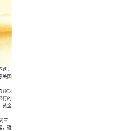
下跌，
意美国
的预期
银行的
，黄金
周三
醒，碰