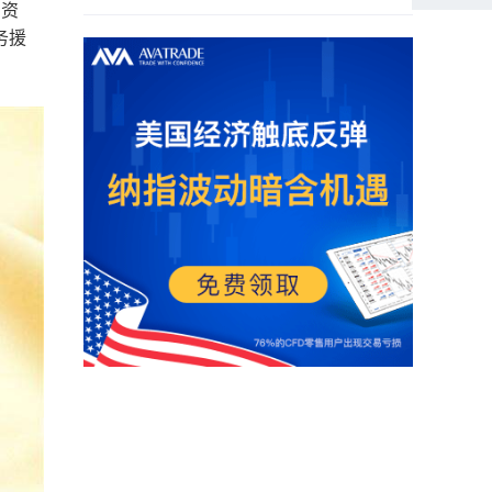
的资
务援