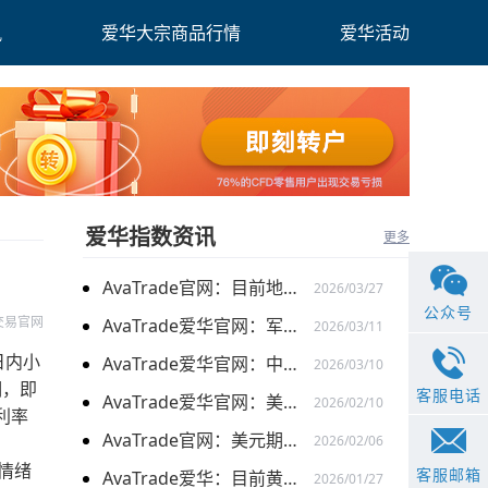
讯
爱华大宗商品行情
爱华活动
爱华指数资讯
更多
AvaTrade官网：目前地缘关系引发的供需的变化，带来的燃料油价格持续上涨
2026/03/27
公众号
交易官网
AvaTrade爱华官网：军事行动的担忧下，黄金价格持续上涨
2026/03/11
日内小
AvaTrade爱华官网：中东局势以及避险需求下，黄金价格走势稳健
2026/03/10
期，即
客服电话
AvaTrade爱华官网：美元走弱以及就业数据疲软，美股三大指数集体上涨
2026/02/10
利率
AvaTrade官网：美元期货走强的情况下，现货黄金价格探底回升
2026/02/06
情绪
客服邮箱
AvaTrade爱华：目前黄金价格涨势延续，关注全球市场变化
2026/01/27