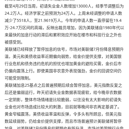
截至4月29日当周，初请失业金人数增加13000人，经季节调整后为
24.2万人。经济学家之前预测为24万人。上周未经调整的申请人数
减少了5518人，至21.9619万人。今年的申请人数一直停留在19.4
万-24.7万区间的高端，反映出裁员增加，因为美联储自1980年代以
来最快的加息行动的滞后和累积效应开始在楼市和科技行业之外也
被感受到。
美联储已经释放了暂停加息的信号，市场对美联储7月份降息预期升
温，美元和美债收益率近期偏向弱势，给金价提供支撑，对美国银
行业危机和债务违约危机的担忧也增加黄金的避险买需，金价后市
仍偏向震荡上行。即使美国非农意外表现强劲，金价的回调空间仍
可能受到限制。
美联储加息25基点之后普遍预期后续会暂停加息，美元指数反复之
后还是偏弱运行，昨天初请失业金数据表现疲软，给今晚非农数据
一定阴影，整体市场情绪是比较脆弱，以往没有太大影响的初请失
业金也对市场造成比较大的刺激，目前就等晚间非农再定基调了。
黄金窄幅震荡，美债收益率温和反弹，令多头有所顾忌，但美元指
数延续弱势，仍给金价提供支撑，而且市场普遍预计美联储将暂停
加息，对美联储7月份降息的预期也有所升温，市场对美国银行业危