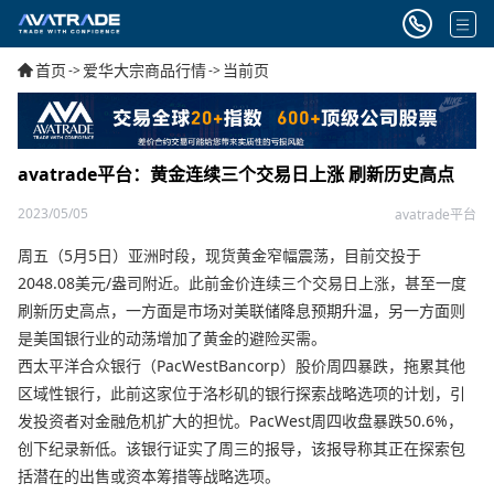
首页
爱华大宗商品行情
当前页
->
->
avatrade平台：黄金连续三个交易日上涨 刷新历史高点
2023/05/05
avatrade平台
周五（5月5日）亚洲时段，现货黄金窄幅震荡，目前交投于
2048.08美元/盎司附近。此前金价连续三个交易日上涨，甚至一度
刷新历史高点，一方面是市场对美联储降息预期升温，另一方面则
是美国银行业的动荡增加了黄金的避险买需。
西太平洋合众银行（PacWestBancorp）股价周四暴跌，拖累其他
区域性银行，此前这家位于洛杉矶的银行探索战略选项的计划，引
发投资者对金融危机扩大的担忧。PacWest周四收盘暴跌50.6%，
创下纪录新低。该银行证实了周三的报导，该报导称其正在探索包
括潜在的出售或资本筹措等战略选项。