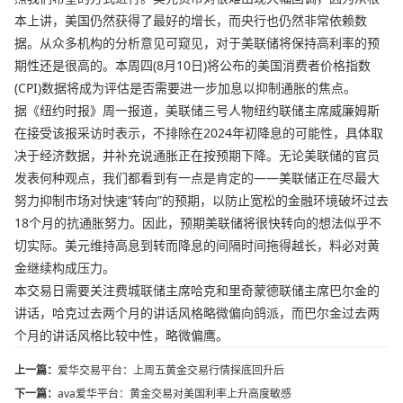
本上讲，美国仍然获得了最好的增长，而央行也仍然非常依赖数
据。从众多机构的分析意见可窥见，对于美联储将保持高利率的预
期性还是很高的。本周四(8月10日)将公布的美国消费者价格指数
(CPI)数据将成为评估是否需要进一步加息以抑制通胀的焦点。
据《纽约时报》周一报道，美联储三号人物纽约联储主席威廉姆斯
在接受该报采访时表示，不排除在2024年初降息的可能性，具体取
决于经济数据，并补充说通胀正在按预期下降。无论美联储的官员
发表何种观点，我们都看到有一点是肯定的——美联储正在尽最大
努力抑制市场对快速“转向”的预期，以防止宽松的金融环境破坏过去
18个月的抗通胀努力。因此，预期美联储将很快转向的想法似乎不
切实际。美元维持高息到转而降息的间隔时间拖得越长，料必对黄
金继续构成压力。
本交易日需要关注费城联储主席哈克和里奇蒙德联储主席巴尔金的
讲话，哈克过去两个月的讲话风格略微偏向鸽派，而巴尔金过去两
个月的讲话风格比较中性，略微偏鹰。
上一篇：
爱华交易平台：上周五黄金交易行情探底回升后
下一篇：
ava爱华平台：黄金交易对美国利率上升高度敏感