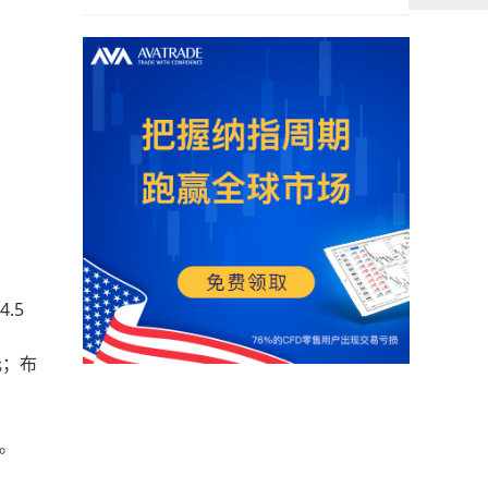
.5
元；布
点。