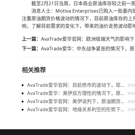
截至2月21日当周，日本商业原油库存较之前一周增加5
消息人士：Motiva Enterprises已购入一批
注重原油期货价格波动的情况下，目前原油库存的上
响，了解目前需求的变化下，带来的油价走势波动影
上一篇：
AvaTrade爱华官网：欧洲极端天气的影
下一篇：
AvaTrade爱华：中东战争紧张的情况下
相关推荐
AvaTrade爱华官网：目前债市的波动下，现货
202
黄金价格震荡走势
AvaTrade爱华：美伊双方理性的情况下，原油
202
价格下跌
AvaTrade爱华官网：美伊谈判下，原油期货价
202
格上涨
AvaTrade爱华官网：地缘关系利空的形势下，
202
燃料油价格持续上涨