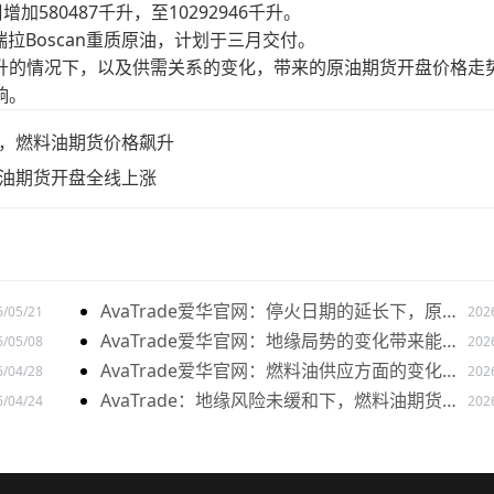
80487千升，至10292946千升。
委内瑞拉Boscan重质原油，计划于三月交付。
升的情况下，以及供需关系的变化，带来的原油期货开盘价格走
响。
响下，燃料油期货价格飙升
，原油期货开盘全线上涨
AvaTrade爱华官网：停火日期的延长下，原油
6/05/21
202
价格开盘上涨
AvaTrade爱华官网：地缘局势的变化带来能源
6/05/08
202
市场影响，美原油价格上涨
AvaTrade爱华官网：燃料油供应方面的变化，
6/04/28
202
油价出现下跌
AvaTrade：地缘风险未缓和下，燃料油期货持
6/04/24
202
续上涨