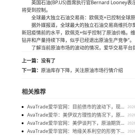
英国石油(BP.US)首席执行官Bernard Loo
将受到控制。
全球最大独立石油交易商：欧佩克+已控制全球原
据外媒报道，全球最大的独立石油交易商维托尔集团(V
新冠疫情前的水平，欧佩克+似乎控制了原油价格。维托尔
钻井和产量持续下降，似乎已经退出原油生产竞争”。
了解当前原油市场的波动的情况，爱华交易平台提
上一篇：
没有了
下一篇：
原油库存下降，关注原油市场行情介绍
相关推荐
AvaTrade爱华官网：目前债市的波动下，现货
202
黄金价格震荡走势
AvaTrade爱华：美伊双方理性的情况下，原油
202
价格下跌
AvaTrade爱华官网：美伊谈判下，原油期货价
202
格上涨
AvaTrade爱华官网：地缘关系利空的形势下，
202