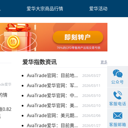
讯
爱华大宗商品行情
爱华活动
爱华指数资讯
更多
AvaTrade官网：目前地缘关系引发的供需的变化，带来的燃料油价格持续上涨
2026/03/27
公众号
rade爱华
AvaTrade爱华官网：军事行动的担忧下，黄金价格持续上涨
2026/03/11
的情
AvaTrade爱华官网：中东局势以及避险需求下，黄金价格走势稳健
2026/03/10
客服电话
AvaTrade爱华官网：美元走弱以及就业数据疲软，美股三大指数集体上涨
2026/02/10
.82
AvaTrade官网：美元期货走强的情况下，现货黄金价格探底回升
幅
2026/02/06
客服邮箱
AvaTrade爱华：目前黄金价格涨势延续，关注全球市场变化
2026/01/27