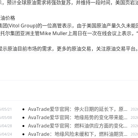
ney表示，预计全球原油需求将强劲复苏，并维持一段时间，美国页岩
油价格
itol Group)的一位高管表示，由于美国原油产量久久未能
集团亚洲主管Mike Muller上周日在一次在线会议上表示，
示原油目前市场的需求，更多的原油交易，关注原油交易平台
AvaTrade爱华官网：停火日期的延长下，原油
6/05/21
202
价格开盘上涨
AvaTrade爱华官网：地缘局势的变化带来能源
6/05/08
202
市场影响，美原油价格上涨
AvaTrade爱华官网：燃料油供应方面的变化，
6/04/28
202
油价出现下跌
AvaTrade：地缘风险未缓和下，燃料油期货持
6/04/24
202