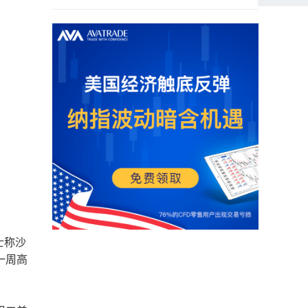
士称沙
一周高