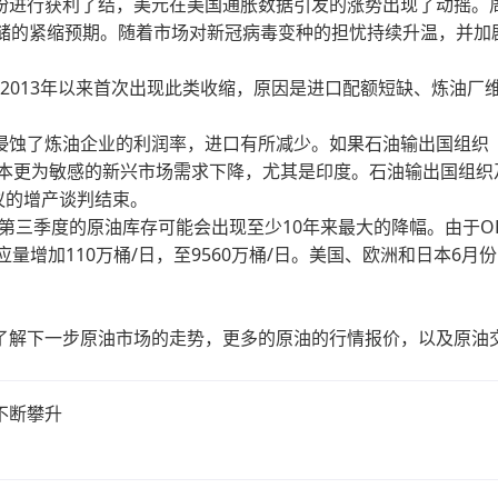
进行获利了结，美元在美国通胀数据引发的涨势出现了动摇。
联储的紧缩预期。随着市场对新冠病毒变种的担忧持续升温，并加
013年以来首次出现此类收缩，原因是进口配额短缺、炼油厂
蚀了炼油企业的利润率，进口有所减少。如果石油输出国组织
对成本更为敏感的新兴市场需求下降，尤其是印度。石油输出国组织
协议的增产谈判结束。
年第三季度的原油库存可能会出现至少10年来最大的降幅。由于OP
量增加110万桶/日，至9560万桶/日。美国、欧洲和日本6月
了解下一步原油市场的走势，更多的原油的行情报价，以及原油
不断攀升