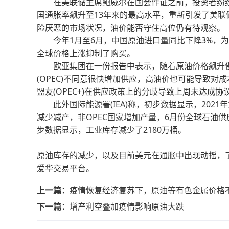
在美联储主席鲍威尔在国会作证之前，投资者纷纷
国通胀率飙升至13年来的最高水平，重新引发了美
险厌恶的市场状况，油价能否守住高位仍有待观察。
今年1月至6月，中国原油进口量同比下降3%，为2
全球价格上涨抑制了购买。
欧亚集团在一份报告中表示，随着原油价格飙升侵
(OPEC)不同意很快增加供应，高油价也可能导致
盟友(OPEC+)在供应政策上的分歧导致上周未达成
此外国际能源署(IEA)称，初步数据显示，2021
减少减产，非OPEC国家增加产量，6月份全球石油供应
步数据显示，工业库存减少了2180万桶。
原油库存的减少，以及目前美元在通胀中出现动摇，
爱华交易平台。
上一篇：
疫情恢复经济复苏下，原油等有色金属价格
下一篇：
增产利空叠加疫情影响原油大跌