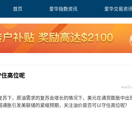
首页
爱华指数资讯
爱华交易资
守住高位呢
AvaT
苏下，原油需求的复苏会增长的情况下，美元在通货膨胀中出
国通胀引发美联储的紧缩预期，关注油价是否可以守住高位呢?