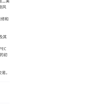
周二美
剧风
维修和
及其
EC
份的初
交易，