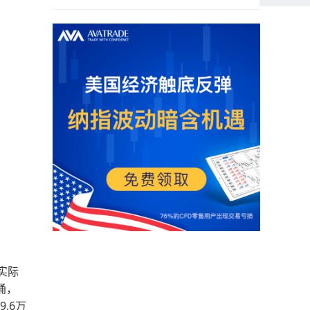
实际
桶，
.6万