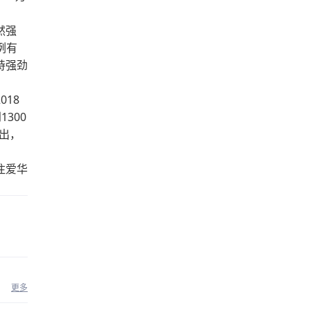
然强
例有
持强劲
18
300
出，
注爱华
更多