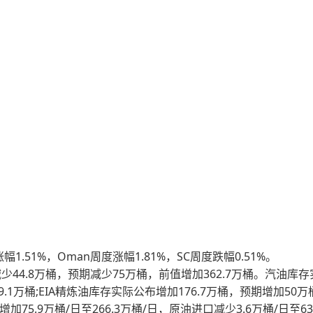
1.51%，Oman周度涨幅1.81%，SC周度跌幅0.51%。
4.8万桶，预期减少75万桶，前值增加362.7万桶。汽油库存
9.1万桶;EIA精炼油库存实际公布增加176.7万桶，预期增加50万
75.9万桶/日至266.3万桶/日，原油进口减少3.6万桶/日至639