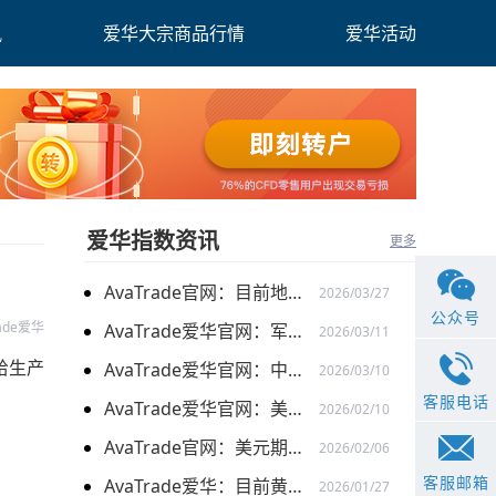
讯
爱华大宗商品行情
爱华活动
爱华指数资讯
更多
AvaTrade官网：目前地缘关系引发的供需的变化，带来的燃料油价格持续上涨
2026/03/27
公众号
rade爱华
AvaTrade爱华官网：军事行动的担忧下，黄金价格持续上涨
2026/03/11
给生产
AvaTrade爱华官网：中东局势以及避险需求下，黄金价格走势稳健
2026/03/10
客服电话
AvaTrade爱华官网：美元走弱以及就业数据疲软，美股三大指数集体上涨
2026/02/10
AvaTrade官网：美元期货走强的情况下，现货黄金价格探底回升
2026/02/06
客服邮箱
AvaTrade爱华：目前黄金价格涨势延续，关注全球市场变化
2026/01/27