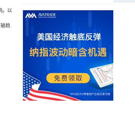
响。以
下破趋