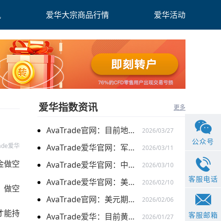
讯
爱华大宗商品行情
爱华活动
爱华指数资讯
更多
AvaTrade官网：目前地缘关系引发的供需的变化，带来的燃料油价格持续上涨
2026/03/27
公众号
rade爱华
AvaTrade爱华官网：军事行动的担忧下，黄金价格持续上涨
2026/03/11
金做空
AvaTrade爱华官网：中东局势以及避险需求下，黄金价格走势稳健
2026/03/10
客服电话
AvaTrade爱华官网：美元走弱以及就业数据疲软，美股三大指数集体上涨
2026/02/10
，做空
AvaTrade官网：美元期货走强的情况下，现货黄金价格探底回升
2026/02/06
才能持
客服邮箱
AvaTrade爱华：目前黄金价格涨势延续，关注全球市场变化
2026/01/27