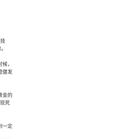
的技
势。
时候，
稳健发
黄金的
出现死
到一定
。