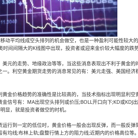
住移动平均线成空头排列的机会做空，也是一种盈利可能性较大
类时间间隔大的K线图中出现，投资者或迎来金价较大幅度的跌
、美元的走势、地缘政治等等，当这些消息表现出不利于黄金的
之一。利空黄金期货走势的消息常见的有：美元走强、美国经济
判黄金价格趋势的准确性是比较高的，当技术指标出现明显利空
信号有：MA出现空头排列或价压;BOLL开口向下;KD或KDJ
号明显，就是投资者做空的时机。
货运行到一定的低位时，黄金价格一般会出现反弹，而一般反弹
有均线;布林上轨;盘整行情上方的阻力线;近期内的价格高位等