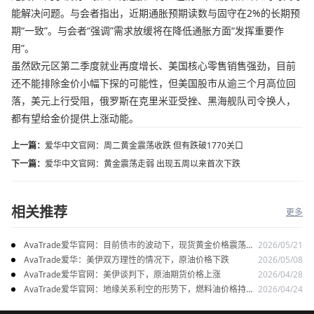
能解决问题。与会者指出，近期通胀预期读数与固守在2%的长期预
期“一致”。与会者“强调”需求放缓将在降低通胀方面“发挥重要作
用”。
虽然欧元区第二季度就业再度增长、美国核心零售销售强劲，目前
还不能排除金价小幅下探的可能性，但美国股市从逾三个月高位回
落，美元上行受阻，俄罗斯在克里米亚受挫、黑海舰队司令换人，
都有望给金价提供上涨动能。
上一篇：
爱华中文官网：周二黄金震荡收跌 但有跌破1770关口
下一篇：
爱华中文官网：黄金震荡走弱 出现五周以来首次下跌
相关推荐
更多
AvaTrade爱华官网：目前债市的波动下，现货黄金价格震荡走
2026/05/21
势
AvaTrade爱华：美伊双方理性的情况下，原油价格下跌
2026/05/08
AvaTrade爱华官网：美伊谈判下，原油期货价格上涨
2026/04/28
AvaTrade爱华官网：地缘关系利空的形势下，燃料油价格持续
2026/04/24
上涨