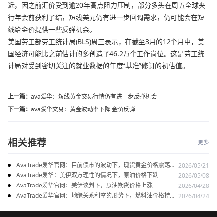
近，因之前汇价受到逾20年高点阻力压制，部分多头在周五全球央
行年会前获利了结，短线美元仍有进一步回调需求，仍可能会在短
线给金价提供一些反弹机会。
美国劳工部劳工统计局(BLS)周三表示，在截至3月的12个月中，美
国经济可能比之前估计的多创造了46.2万个工作岗位。这是劳工统
计局对受到密切关注的就业数据的年度“基准”修订的初估值。
上一篇：
ava爱华：短线黄金交易行情仍有进一步反弹机会
下一篇：
ava爱华交易：黄金波动率下降 金价反弹
相关推荐
更多
AvaTrade爱华官网：目前债市的波动下，现货黄金价格震荡走
2026/05/21
势
AvaTrade爱华：美伊双方理性的情况下，原油价格下跌
2026/05/08
AvaTrade爱华官网：美伊谈判下，原油期货价格上涨
2026/04/28
AvaTrade爱华官网：地缘关系利空的形势下，燃料油价格持续
2026/04/24
上涨