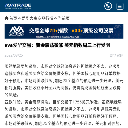
首页
爱华大宗商品行情
当前页
->
->
ava爱华交易：黄金震荡微涨 美元指数周三上行受阻
2022/08/25
爱华官网
虽然地缘局势紧张，市场对全球经济衰退的担忧挥之不去，这吸引
逢低买盘和避险买盘给金价提供支撑，但美国核心耐用品订单数据
好于预期，市场对美联储9月加息75个基点的预期进一步升温，美元
相对强势，美债收益率升至八周高位，仍需提防金价短线重回跌势
的风险。
亚欧时段，黄金震荡微涨，目前交投于1755美元附近，虽然地缘局
势紧张，市场对全球经济衰退的担忧挥之不去，这吸引逢低买盘和
避险买盘给金价提供支撑，但美国核心耐用品订单数据好于预期，
市场对美联储9月加息75个基点的预期进一步升温，美元相对强势，