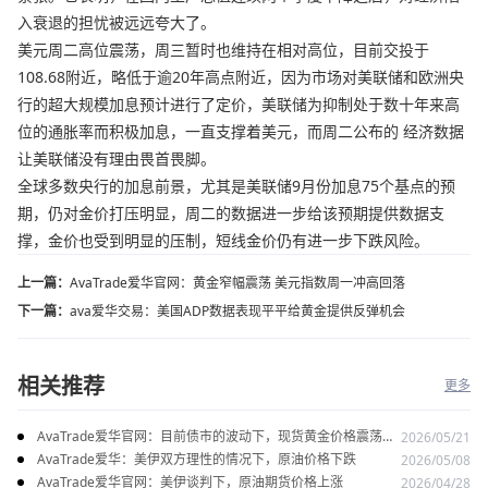
入衰退的担忧被远远夸大了。
美元周二高位震荡，周三暂时也维持在相对高位，目前交投于
108.68附近，略低于逾20年高点附近，因为市场对美联储和欧洲央
行的超大规模加息预计进行了定价，美联储为抑制处于数十年来高
位的通胀率而积极加息，一直支撑着美元，而周二公布的 经济数据
让美联储没有理由畏首畏脚。
全球多数央行的加息前景，尤其是美联储9月份加息75个基点的预
期，仍对金价打压明显，周二的数据进一步给该预期提供数据支
撑，金价也受到明显的压制，短线金价仍有进一步下跌风险。
上一篇：
AvaTrade爱华官网：黄金窄幅震荡 美元指数周一冲高回落
下一篇：
ava爱华交易：美国ADP数据表现平平给黄金提供反弹机会
相关推荐
更多
AvaTrade爱华官网：目前债市的波动下，现货黄金价格震荡走
2026/05/21
势
AvaTrade爱华：美伊双方理性的情况下，原油价格下跌
2026/05/08
AvaTrade爱华官网：美伊谈判下，原油期货价格上涨
2026/04/28