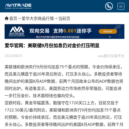
首页
爱华大宗商品行情
当前页
->
->
爱华官网：美联储9月份加息仍对金价打压明显
2022/08/31
ava爱华交易平台
美联储和欧洲央行9月份均加息75个基点的预期，令金价持续承压，
而且美元横盘于逾20年高位附近，打压多头信心。多数投资者等待
晚间出炉的美国8月ADP数据，前两个月因故未公布的ADP数据也将
同时出炉。有迹象显示，美国劳动力市场依然非常强劲，可能会进
一步打压金价，技术面短线也偏向空头。
亚欧时段，黄金窄幅震荡，勉强守在1720关口上方，目前交投于
1722.50美元/盎司附近，美联储和欧洲央行9月份均加息75个基点
的预期，令金价持续承压，而且美元横盘于逾20年高位附近，打压
多头信心。多数投资者等待晚间出炉的美国8月ADP数据，前两个月