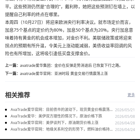
平。这些预测仍然是“合理的”，戴利称，她把这些预测钉在墙上，以
提醒自己利率的终点在哪里。
本周四（10月27日）将迎来欧洲央行利率决议。就市场定价而言，
加息75个基点的定价约为80%，加息50个基点为20%。央行加息意
味着持有黄金的机会成本增加，对金价不利。美联储政策或将迎来
拐点的预期有所升温，令美元上涨动能减弱，美债收益率回调的风
险也有所增加，这将吸引逢低买盘支撑金价。
上一篇：
avatrade爱华集团：金价在反弹走势消退后 已恢复下行之路。
下一篇：
avatrade爱华官网：亚洲时段 黄金交易行情震荡上涨
相关推荐
更多
AvaTrade爱华官网：目前债市的波动下，现货黄金价格震荡走
2026/05/21
势
AvaTrade爱华：美伊双方理性的情况下，原油价格下跌
2026/05/08
AvaTrade爱华官网：美伊谈判下，原油期货价格上涨
2026/04/28
AvaTrade爱华官网：地缘关系利空的形势下，燃料油价格持续
2026/04/24
上涨