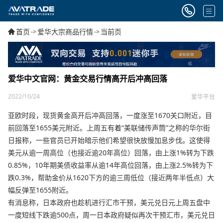
首页
爱华大宗商品行情
当前页
->
->
爱华中文官网：黄金交易行情高开后冲高回落
2022/10/24
爱华平台
亚欧时段，现货黄金高开后冲高回落，一度涨至1670关口附近，目
前回落至1655美元附近。上周五有着“美联储传声筒”之称的华尔街
日报称，一些官员已开始暗示他们希望很快放慢加息步伐。这使得
美元从逾一周高位（也接近逾20年高位）回落，由上涨1%转为下跌
0.85%，10年期美债收益率从逾14年高位回落，由上涨2.5%转为下
跌0.3%，帮助金价从1620下方的逾三周低位（接近两年半低点）大
幅反弹至1655附近。
有消息称，日本政府也趁机进行汇市干预，美元兑日元上周五盘中
一度短线下跌逾500点，周一日本政府疑似再次干预汇市，美元兑日