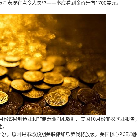
金表现有点令人失望——本应看到金价升向1700美元。
月份ISM制造业和非制造业PMI数据、美国10月份非农就业报告
注。
周上涨，原因是市场预期美联储加息步伐将放缓。美国核心PCE通