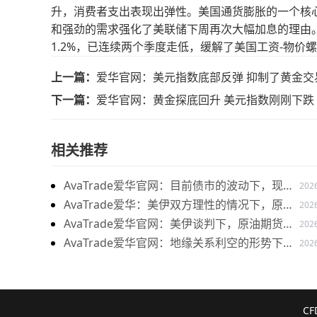
升，消费者支出表现出弹性。美国通货膨胀的一个核
和强劲的需求强化了美联储下周再次大幅加息的理由。
1.2%，已连续两个季度走低，缓解了美国工资-物价
上一篇：
爱华官网：美元指数底部反弹 抑制了黄金交
下一篇：
爱华官网：黄金探底回升 美元指数刚刚下跌
相关推荐
AvaTrade爱华官网：目前债市的波动下，现货
202
黄金价格震荡走势
AvaTrade爱华：美伊双方理性的情况下，原油
202
价格下跌
AvaTrade爱华官网：美伊谈判下，原油期货价
202
格上涨
AvaTrade爱华官网：地缘关系利空的形势下，
202
燃料油价格持续上涨
C