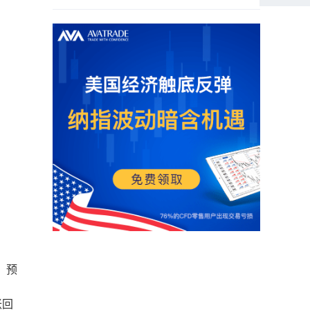
，预
胀回