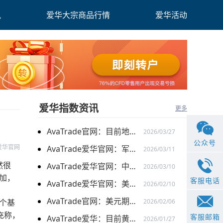
讯
爱华大宗商品行情
爱华活动
爱华指数资讯
更多
AvaTrade官网：目前地缘关系引发的供需的变化，带来的燃料油价格持续上涨
2026/03/27
公众号
爱华官网
AvaTrade爱华官网：军事行动的担忧下，黄金价格持续上涨
2026/03/11
然很
AvaTrade爱华官网：中东局势以及避险需求下，黄金价格走势稳健
2026/03/10
加，
客服电话
AvaTrade爱华官网：美元走弱以及就业数据疲软，美股三大指数集体上涨
2026/02/10
AvaTrade官网：美元期货走强的情况下，现货黄金价格探底回升
个基
2026/02/06
充称，
客服邮箱
AvaTrade爱华：目前黄金价格涨势延续，关注全球市场变化
2026/01/27