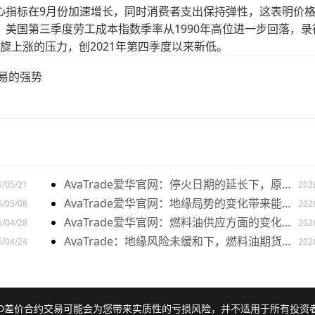
心指标在9月份加速增长，同时消费者支出保持弹性，这表明价
美国第三季度劳工成本指数季率从1990年高位进一步回落，录
螺旋上涨的压力，创2021年第四季度以来新低。
易的强势
AvaTrade爱华官网：停火日期的延长下，原油
6/05/21
202
价格开盘上涨
AvaTrade爱华官网：地缘局势的变化带来能源
6/05/08
202
市场影响，美原油价格上涨
AvaTrade爱华官网：燃料油供应方面的变化，
6/04/28
202
油价出现下跌
AvaTrade：地缘风险未缓和下，燃料油期货持
6/04/24
202
续上涨
FD差价合约交易可能会为您带来实质性的亏损风险，并不适用于所有投资