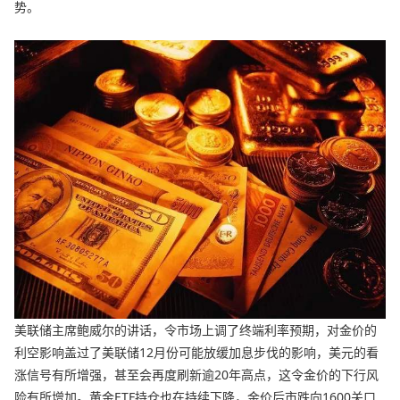
势。
美联储主席鲍威尔的讲话，令市场上调了终端利率预期，对金价的
利空影响盖过了美联储12月份可能放缓加息步伐的影响，美元的看
涨信号有所增强，甚至会再度刷新逾20年高点，这令金价的下行风
险有所增加。黄金ETF持仓也在持续下降，金价后市跌向1600关口