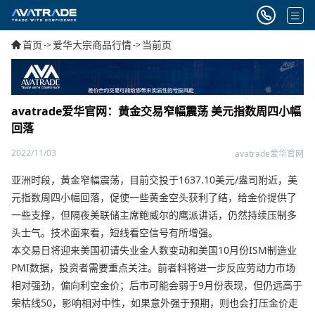
首页
爱华大宗商品行情
当前页
->
->
avatrade爱华官网：黄金交易窄幅震荡 美元指数周四小幅
回落
2022/11/03
avatrade爱华官网
亚洲时段，黄金窄幅震荡，目前交投于1637.10美元/盎司附近，美
元指数周四小幅回落，促使一些黄金空头获利了结，给金价提供了
一些支撑，但隔夜美联储主席鲍威尔的鹰派讲话，仍然持续压制多
头士气。技术面来看，短线看空信号有所增强。
本交易日将迎来美国初请失业金人数变动和美国10月份ISM制造业
PMI数据，投资者需要重点关注。前者料将进一步反应劳动力市场
相对强劲，偏向利空金价；后市可能会弱于9月份表现，但仍远高于
荣枯线50，影响相对中性，如果意外强于预期，则也会打压金价走