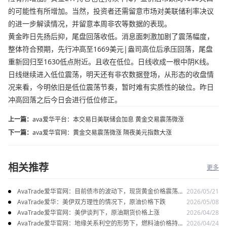
的可能性有所增加。当然，投资者还需留意市场对美联储利率决议
的进一步解读情况，并留意本周非农等数据的表现。
黄金昨日先扬后抑，尾盘回落收低。消息面刺激加剧了震荡幅度，
整体符合预期，先行冲高至1669美元|盎司高位后承压回落，尾盘
重新回归至1630低点附近。且收在低位。日线收成一根中阴K线。
日线继续进入低位震荡，明天还有非农数据登场，从形态的收盘情
况来看，今明依旧是低位震荡节奏，暂时难有实质性的破位。昨日
冲高回落之后今日会进行低位修正。
上一篇：
ava爱华平台：本交易日美联储会加息 黄金交易震荡微涨
下一篇：
ava爱华官网：黄金交易震荡微涨 隔夜美元指数大涨
相关推荐
更多
AvaTrade爱华官网：目前债市的波动下，现货黄金价格震荡走
2026/05/21
势
AvaTrade爱华：美伊双方理性的情况下，原油价格下跌
2026/05/08
AvaTrade爱华官网：美伊谈判下，原油期货价格上涨
2026/04/28
AvaTrade爱华官网：地缘关系利空的形势下，燃料油价格持续
2026/04/24