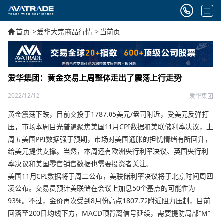
首页
爱华大宗商品行情
当前页
->
->
爱华集团：黄金交易上周整体走出了震荡上行走势
2022/12/12
爱华集团
黄金震荡下跌，目前交投于1787.05美元/盎司附近，受美元反弹打
压，市场本周目光普遍聚焦美国11月CPI数据和美联储利率决议，上
周五美国PPI数据强于预期，市场对美国通胀的担忧情绪有所回升，
给美元提供支撑。当然，本周还有欧洲央行利率决议、英国央行利
率决议和美国零售销售数据也需要投资者关注。
美国11月CPI数据将于周二公布，美联储利率决议将于北京时间周四
凌公布。交易员预计美联储在会议上加息50个基点的可能性为
93%。不过，金价再次受到8月份高点1807.72附近阻力压制，目前
回落至200日均线下方，MACD顶背离信号延续，需要提防局部“M”