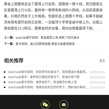
黄金上周整体走出了震荡上行走势，周图收一根十线，而日图周五
反复震荡上行以后，最终收一根带有影线的小阳线，从目前盘面来
看，价格仍然处于上升格局，但是形态上周图十字线，如果不能破
顶本周有望开启修正走势，一旦破顶十字将变成中继上升。白银上
周收盘在23.2附近，跟黄金同步去看，周内白银看震荡下跌。
上一篇：
avatrde爱华官网：黄金震荡上涨 刷新了四日高点
下一篇：
爱华官网：美元的跌势放缓 黄金交易震荡微涨
相关推荐
更多
AvaTrade爱华官网：目前债市的波动下，现货黄金价格震荡走
2026/05/21
势
AvaTrade爱华：美伊双方理性的情况下，原油价格下跌
2026/05/08
AvaTrade爱华官网：美伊谈判下，原油期货价格上涨
2026/04/28
AvaTrade爱华官网：地缘关系利空的形势下，燃料油价格持续
2026/04/24
上涨