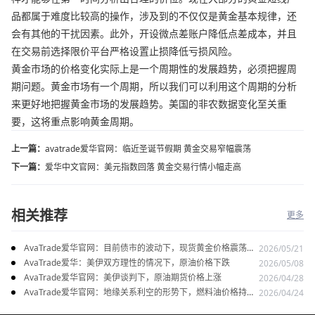
品都属于难度比较高的操作，涉及到的不仅仅是黄金基本规律，还
会有其他的干扰因素。此外，开设微点差账户降低点差成本，并且
在交易前选择限价平台严格设置止损降低亏损风险。
黄金市场的价格变化实际上是一个周期性的发展趋势，必须把握周
期问题。黄金市场有一个周期，所以我们可以利用这个周期的分析
来更好地把握黄金市场的发展趋势。美国的非农数据变化至关重
要，这将重点影响黄金周期。
上一篇：
avatrade爱华官网：临近圣诞节假期 黄金交易窄幅震荡
下一篇：
爱华中文官网：美元指数回落 黄金交易行情小幅走高
相关推荐
更多
AvaTrade爱华官网：目前债市的波动下，现货黄金价格震荡走
2026/05/21
势
AvaTrade爱华：美伊双方理性的情况下，原油价格下跌
2026/05/08
AvaTrade爱华官网：美伊谈判下，原油期货价格上涨
2026/04/28
AvaTrade爱华官网：地缘关系利空的形势下，燃料油价格持续
2026/04/24
上涨