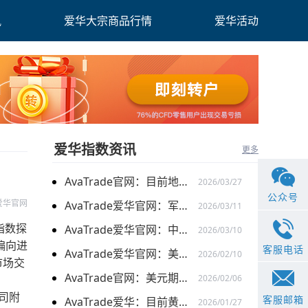
讯
爱华大宗商品行情
爱华活动
爱华指数资讯
更多
AvaTrade官网：目前地缘关系引发的供需的变化，带来的燃料油价格持续上涨
2026/03/27
公众号
e爱华官网
AvaTrade爱华官网：军事行动的担忧下，黄金价格持续上涨
2026/03/11
指数探
AvaTrade爱华官网：中东局势以及避险需求下，黄金价格走势稳健
2026/03/10
偏向进
客服电话
AvaTrade爱华官网：美元走弱以及就业数据疲软，美股三大指数集体上涨
2026/02/10
市场交
AvaTrade官网：美元期货走强的情况下，现货黄金价格探底回升
2026/02/06
盎司附
客服邮箱
AvaTrade爱华：目前黄金价格涨势延续，关注全球市场变化
2026/01/27