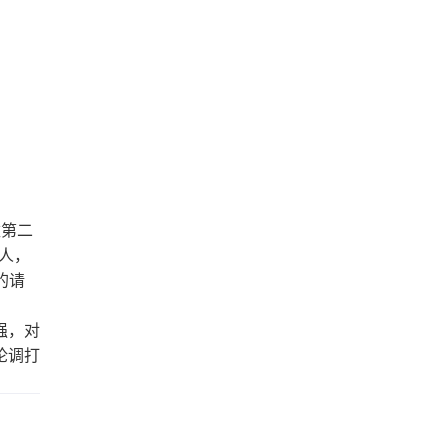
数第二
人，
的请
强，对
论调打