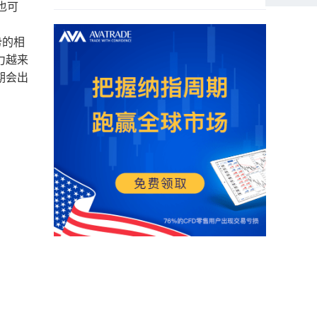
也可
势的相
力越来
期会出