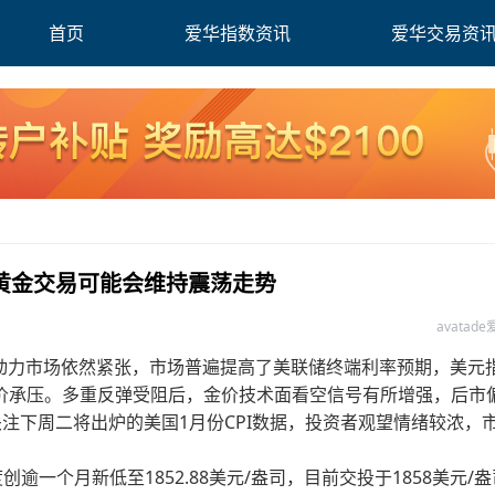
首页
爱华指数资讯
爱华交易资
 黄金交易可能会维持震荡走势
avatad
劳动力市场依然紧张，市场普遍提高了美联储终端利率预期，美元
价承压。多重反弹受阻后，金价技术面看空信号有所增强，后市
遍关注下周二将出炉的美国1月份CPI数据，投资者观望情绪较浓，
。
逾一个月新低至1852.88美元/盎司，目前交投于1858美元/