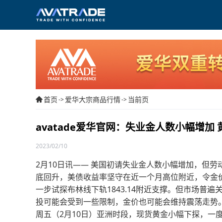
首页
爱华大宗商品行情
当前页
->
->
avatade爱华官网：失业金人数小幅增加
2023/02/10
2月10日讯—— 美国初请失业金人数小幅增加，但
底回升，美债收益率坚守在近一个月高位附近，令金
一步试探布林线下轨1843.14附近支撑。但市场普
投可能会受到一些限制，金价也可能会维持震荡走势
周五（2月10日）亚洲时段，现货黄金小幅下探，一度创