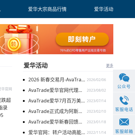
讯
爱华大宗商品行情
爱华活动
爱华活动
更多
2026 新春交易月-AvaTrade爱华与您共启财富旅程
2026/02/06
公众号
爱华官网
AvaTrade爱华官网代理激励计划再升级：百万奖金限时加赠
2023/08/02
度跌超
AvaTrade爱华7月百万美金代理扶持计划 火爆开启
2023/07/14
指录
客服电话
AvaTrade正式成为阿斯顿马丁F1车队官方合作伙伴
2023/02/10
5
AvaTrade爱华新春回馈季，多重礼遇迎兔年开门红
2023/01/18
。
客服邮箱
爱华官网：转户活动高能开启 与新客限时搭配
2022/11/14