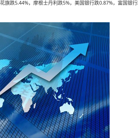
，花旗跌5.44%，摩根士丹利跌5%，美国银行跌0.87%，富国银