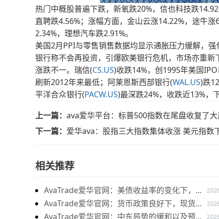
热门中概股普遍下跌，新氧跌20%，信也科技跌14.92%
直聘跌4.56%；涨幅方面，金山云涨14.22%，途牛
2.34%，理想汽车跌2.91%。
美国2月PPI与零售销售数据均显示通胀压力缓解，
银行称不会再投资，引爆欧美银行危机，市场亦重新
涨跌不一。瑞信(
CS.US
)收跌14%，创1995年美国I
刷新2012年来最低；阿莱恩斯西部银行(
WAL.US
)跌
平洋合众银行(
PACW.US
)最深跌24%，收跌近13%，
上一篇：
ava爱华平台：标普500指数在尾盘收复了
下一篇：
爱华ava：股指三大指数集体收涨 美元指数
相关推荐
AvaTrade爱华官网：美债收益率的变化下，现
202
货黄金价格下跌
AvaTrade爱华官网：货币政策良好下，现货黄
202
金持续上涨
AvaTrade爱华官网：中东局势的缓和以及预期
202