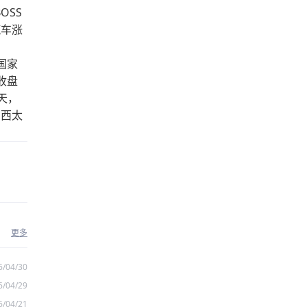
OSS
汽车涨
国家
收盘
天，
；西太
更多
6/04/30
6/04/29
6/04/21