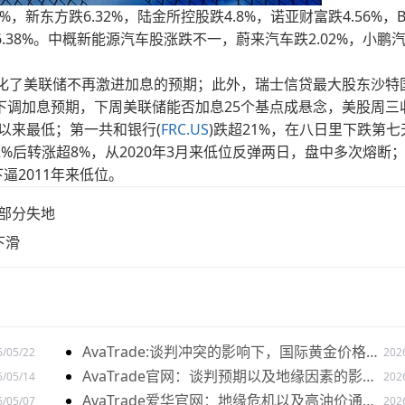
，新东方跌6.32%，陆金所控股跌4.8%，诺亚财富跌4.56%，B
涨6.38%。中概新能源汽车股涨跌不一，蔚来汽车跌2.02%，小鹏
强化了美联储不再激进加息的预期；此外，瑞士信贷最大股东沙特
下调加息预期，下周美联储能否加息25个基点成悬念，美股周三
PO以来最低；第一共和银行(
FRC.US
)跌超21%，在八日里下跌第七
12%后转涨超8%，从2020年3月来低位反弹两日，盘中多次熔断
下逼2011年来低位。
大部分失地
下滑
AvaTrade:谈判冲突的影响下，国际黄金价格下
6/05/22
202
跌
AvaTrade官网：谈判预期以及地缘因素的影响
6/05/14
202
下，黄金价格下跌
AvaTrade爱华官网：地缘危机以及高油价通胀
6/05/07
202