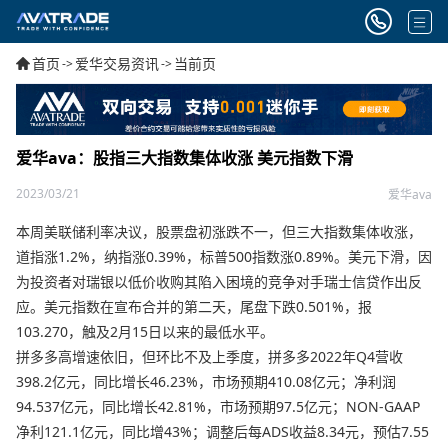
首页
爱华交易资讯
当前页
->
->
爱华ava：股指三大指数集体收涨 美元指数下滑
2023/03/21
爱华ava
本周美联储利率决议，股票盘初涨跌不一，但三大指数集体收涨，
道指涨1.2%，纳指涨0.39%，标普500指数涨0.89%。美元下滑，因
为投资者对瑞银以低价收购其陷入困境的竞争对手瑞士信贷作出反
应。美元指数在宣布合并的第二天，尾盘下跌0.501%，报
103.270，触及2月15日以来的最低水平。
拼多多高增速依旧，但环比不及上季度，拼多多2022年Q4营收
398.2亿元，同比增长46.23%，市场预期410.08亿元；净利润
94.537亿元，同比增长42.81%，市场预期97.5亿元；NON-GAAP
净利121.1亿元，同比增43%；调整后每ADS收益8.34元，预估7.55