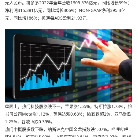
元人民币。拼多多2022年全年营收1305.576亿元，同比增长39%；
净利润315.381亿元，同比增长306%；NON-GAAP净利395.3亿
元，同比增186%；摊薄每ADS盈利21.93元。
盘面上，热门科技股涨跌不一，苹果涨1.55%，特斯拉涨1.73%，脸
书母公司Meta涨1.12%，英伟达涨0.68%；微软跌超2%，亚马逊跌
1.25%，谷歌-A跌0.39%。
热门中概股多数下跌，纳斯达克中国金龙指数跌1.07%。哔哩哔哩
涨6.54%，蔚来涨5.93%，小鹏汽车涨3.51%，百度涨2.27%，理想