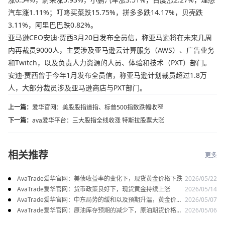
汽车涨1.11%；叮咚买菜跌15.75%，拼多多跌14.17%，贝壳跌
3.11%，阿里巴巴跌0.82%。
亚马逊CEO安迪·贾西3月20日发布全员信，称亚马逊将在未来几周
内再裁员9000人，主要涉及亚马逊云计算服务（AWS）、广告业务
和Twitch，以及负责人力资源的人员、体验和技术（PXT）部门。
安迪·贾西曾于今年1月发布全员信，称亚马逊计划裁员超过1.8万
人，大部分裁员涉及亚马逊商店与PXT部门。
上一篇：
爱华官网：美股股指道指、标普500指数跌幅收窄
下一篇：
ava爱华平台：三大股指全线收涨 特斯拉股票大涨
相关推荐
更多
AvaTrade爱华官网：美债收益率的变化下，现货黄金价格下跌
2026/05/22
AvaTrade爱华官网：货币政策良好下，现货黄金持续上涨
2026/05/14
AvaTrade爱华官网：中东局势的缓和以及预期升温，黄金价格
2026/05/07
上涨
AvaTrade爱华官网：原油库存预期的减少下，原油期货价格下
2026/05/06
跌