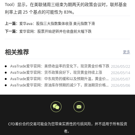
Tool）显示，在美联储周三结束为期两天的政策会议时，联邦基金
利率上调 25 个基点的可能性为 83%。
上一篇：
爱华ava：股指三大指数集体收涨 美元指数下滑
下一篇：
爱华官网：股票开始逆转并在收盘前大幅下跌
相关推荐
更多
AvaTrade爱华官网：美债收益率的变化下，现货黄金价格下跌
2026/05/22
AvaTrade爱华官网：货币政策良好下，现货黄金持续上涨
2026/05/14
AvaTrade爱华官网：中东局势的缓和以及预期升温，黄金价格
2026/05/07
上涨
AvaTrade爱华官网：原油库存预期的减少下，原油期货价格下
2026/05/06
跌
CFD差价合约交易可能会为您带来实质性的亏损风险，并不适用于所有投资
者。