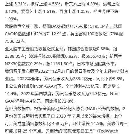
上涨 5.31%，携程上涨 4.56%，新东方上涨 4.33%，满帮上涨
3.12%，爱奇艺上涨 1.61%，百度上涨 1.05%，哔哩哔哩下跌
1.99%。
欧股收盘全线上涨，德国DAX指数涨1.75%报15195.34点，法国
CAC40指数涨1.42%报7112.91点，英国富时100指数涨1.79%报
7536.22点。
亚太股市主要股指收盘涨跌互现，韩国综合指数涨0.38%，报
2388.35点；澳洲标普200指数涨0.82%，报6955.40点；新西兰
NZX50指数跌0.29%，报11531.30点。日本市场因假期休市。
腾讯音乐发布截至2022年12月31日的第四季度及全年未经审计财务
业绩。2022年全年，腾讯音乐收入为283.4亿元，同比下降9.3%，
非公认会计准则(Non-GAAP)下，全年净利47.5亿元，同比增长
14.4%。2022年第四季度，腾讯音乐总收入为74.3亿元，Non-
GAAP净利14.4亿元，同比增长72.8%。
在经济数据中，根据全美房地产经纪人协会 (NAR) 公布的数据，2
月份美国成屋销售实现了自 2020 年 7 月以来的最大增幅。上个
月，美成屋销售总数年化 458 万户，环比增长 14.5%。美联储周三
可能加息 25 个基点。芝商所的“美联储观察工具”（FedWatch