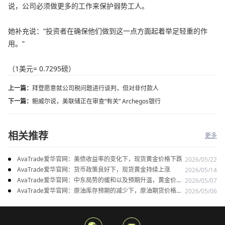
说，公司必须做更多的工作来保护弱势工人。
她补充说：“投资者在确保他们做到这一点方面起着举足轻重的作
用。”
（1美元= 0.7295磅）
上一篇：
拜登愿意就公司税问题进行谈判，但对非付款人
下一篇：
鲍威尔说，美联储正在审查“有关” Archegos银行
相关推荐
更多
AvaTrade爱华官网：美债收益率的变化下，现货黄金价格下跌
2026/05/22
AvaTrade爱华官网：货币政策良好下，现货黄金持续上涨
2026/05/14
AvaTrade爱华官网：中东局势的缓和以及预期升温，黄金价格
2026/05/07
上涨
AvaTrade爱华官网：原油库存预期的减少下，原油期货价格下
2026/05/06
跌