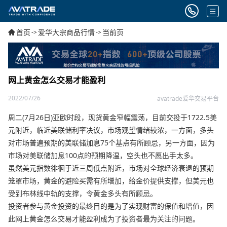
首页
爱华大宗商品行情
当前页
->
->
网上黄金怎么交易才能盈利
2022/07/26
avatrade爱华交易平台
周二(7月26日)亚欧时段，现货黄金窄幅震荡，目前交投于1722.5美
元附近，临近美联储利率决议，市场观望情绪较浓，一方面，多头
对市场普遍预期的美联储加息75个基点有所顾忌，另一方面，因为
市场对美联储加息100点的预期降温，空头也不愿出手太多。
虽然美元指数徘徊于近三周低点附近，市场对全球经济衰退的预期
笼罩市场，黄金的避险买需有所增加，给金价提供支撑，但美元也
受到布林线中轨的支撑，令黄金多头有所顾忌。
投资者参与黄金投资的最终目的是为了实现财富的保值和增值，因
此网上黄金怎么交易才能盈利成为了投资者最为关注的问题。