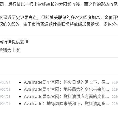
/盎司，后行情以一根上影线较长的大阳线收线，而这样的形态收
一度逼近历史记录高点，但随着美联储的多次大幅度加息，金价开
仅约0.65%，由于市场普遍预计美联储将放缓加息步伐，多数分
易行情提供支撑
易后强势上涨
AvaTrade爱华官网：停火日期的延长下，原油
6/05/21
202
价格开盘上涨
AvaTrade爱华官网：地缘局势的变化带来能源
6/05/08
202
市场影响，美原油价格上涨
AvaTrade爱华官网：燃料油供应方面的变化，
6/04/28
202
油价出现下跌
AvaTrade：地缘风险未缓和下，燃料油期货持
6/04/24
202
续上涨