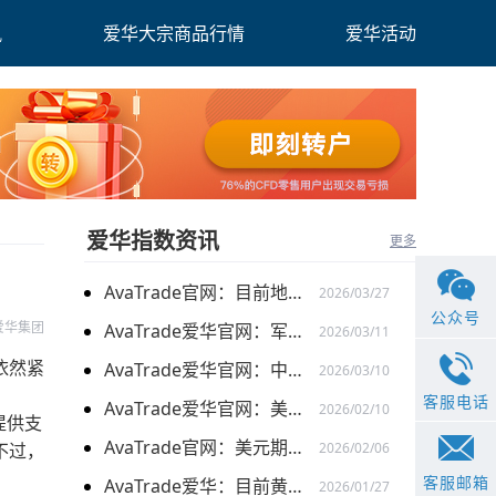
讯
爱华大宗商品行情
爱华活动
爱华指数资讯
更多
AvaTrade官网：目前地缘关系引发的供需的变化，带来的燃料油价格持续上涨
2026/03/27
公众号
爱华集团
AvaTrade爱华官网：军事行动的担忧下，黄金价格持续上涨
2026/03/11
依然紧
AvaTrade爱华官网：中东局势以及避险需求下，黄金价格走势稳健
2026/03/10
客服电话
AvaTrade爱华官网：美元走弱以及就业数据疲软，美股三大指数集体上涨
2026/02/10
提供支
AvaTrade官网：美元期货走强的情况下，现货黄金价格探底回升
不过，
2026/02/06
客服邮箱
AvaTrade爱华：目前黄金价格涨势延续，关注全球市场变化
2026/01/27