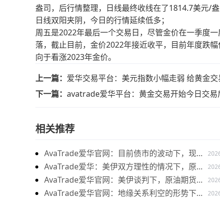
盎司，后行情整理，日线最终收线在了1814.7美元
日线双阳夹阴，今日的行情延续低多；
周五是2022年最后一个交易日，尽管金价在一季度
落，截止目前，金价2022年接近收平，目前年度跌幅
向于看涨2023年金价。
上一篇：
爱华交易平台：美元指数小幅走弱 给黄金交
下一篇：
avatrade爱华平台：黄金交易开始今日交
相关推荐
AvaTrade爱华官网：目前债市的波动下，现货
202
黄金价格震荡走势
AvaTrade爱华：美伊双方理性的情况下，原油
202
价格下跌
AvaTrade爱华官网：美伊谈判下，原油期货价
202
格上涨
AvaTrade爱华官网：地缘关系利空的形势下，
202
燃料油价格持续上涨