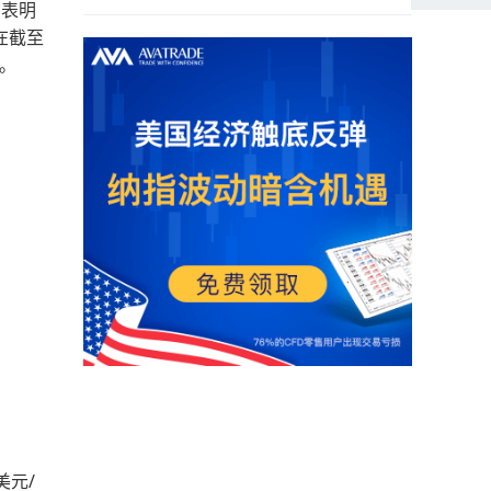
在表明
在截至
致。
美元/