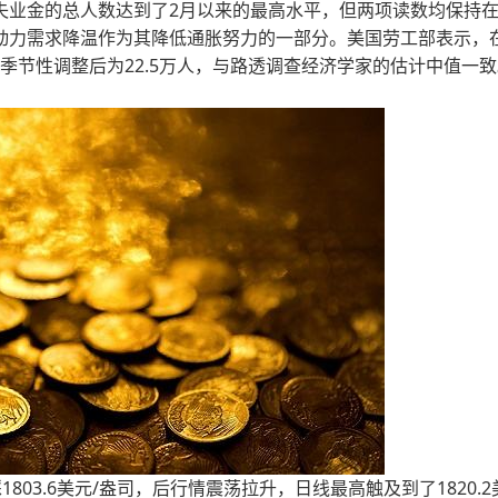
失业金的总人数达到了2月以来的最高水平，但两项读数均保持
动力需求降温作为其降低通胀努力的一部分。美国劳工部表示，
，经季节性调整后为22.5万人，与路透调查经济学家的估计中值一
803.6美元/盎司，后行情震荡拉升，日线最高触及到了1820.2