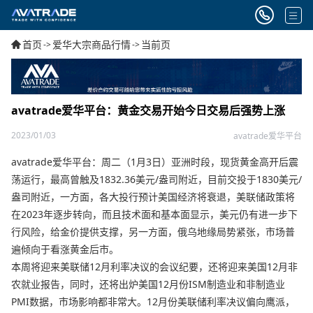
首页
爱华大宗商品行情
当前页
->
->
avatrade爱华平台：黄金交易开始今日交易后强势上涨
2023/01/03
avatrade爱华平台
avatrade爱华平台：周二（1月3日）亚洲时段，现货黄金高开后震
荡运行，最高曾触及1832.36美元/盎司附近，目前交投于1830美元/
盎司附近，一方面，各大投行预计美国经济将衰退，美联储政策将
在2023年逐步转向，而且技术面和基本面显示，美元仍有进一步下
行风险，给金价提供支撑，另一方面，俄乌地缘局势紧张，市场普
遍倾向于看涨黄金后市。
本周将迎来美联储12月利率决议的会议纪要，还将迎来美国12月非
农就业报告，同时，还将出炉美国12月份ISM制造业和非制造业
PMI数据，市场影响都非常大。12月份美联储利率决议偏向鹰派，