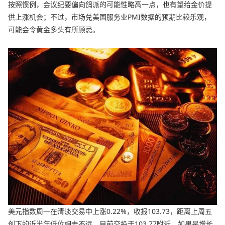
按照惯例，会议纪要偏向鸽派的可能性略高一点，也有望给金价提
供上涨机会；不过，市场兑美国服务业PMI数据的预期比较乐观，
可能会令黄金多头有所顾忌。
美元指数周一在清淡交易中上涨0.22%，收报103.73，距离上周五
创下的近半年低位相去不远，目前交投于103.77附近。如果是增长