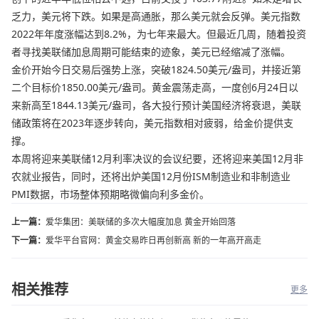
乏力，美元将下跌。如果是高通胀，那么美元就会反弹。美元指数
2022年年度涨幅达到8.2%，为七年来最大。但最近几周，随着投资
者寻找美联储加息周期可能结束的迹象，美元已经缩减了涨幅。
金价开始今日交易后强势上涨，突破1824.50美元/盎司，并接近第
二个目标价1850.00美元/盎司。黄金震荡走高，一度创6月24日以
来新高至1844.13美元/盎司，各大投行预计美国经济将衰退，美联
储政策将在2023年逐步转向，美元指数相对疲弱，给金价提供支
撑。
本周将迎来美联储12月利率决议的会议纪要，还将迎来美国12月非
农就业报告，同时，还将出炉美国12月份ISM制造业和非制造业
PMI数据，市场整体预期略微偏向利多金价。
上一篇：
爱华集团：美联储的多次大幅度加息 黄金开始回落
下一篇：
爱华平台官网：黄金交易昨日再创新高 新的一年高开高走
相关推荐
更多